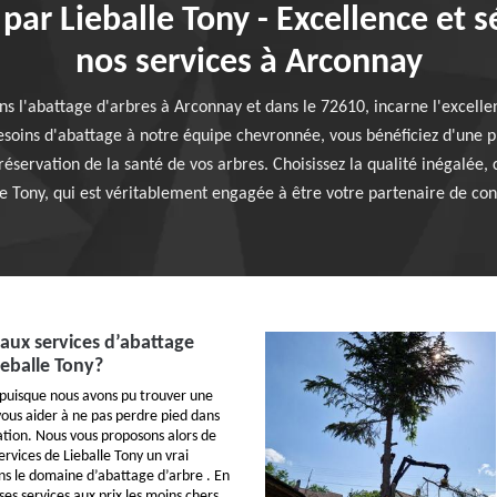
par Lieballe Tony - Excellence et 
nos services à Arconnay
ns l'abattage d'arbres à Arconnay et dans le 72610, incarne l'excell
esoins d'abattage à notre équipe chevronnée, vous bénéficiez d'une 
éservation de la santé de vos arbres. Choisissez la qualité inégalée, ch
le Tony, qui est véritablement engagée à être votre partenaire de con
 aux services d’abattage
ieballe Tony?
puisque nous avons pu trouver une
vous aider à ne pas perdre pied dans
ation. Nous vous proposons alors de
ervices de Lieballe Tony un vrai
ns le domaine d’abattage d’arbre . En
 ses services aux prix les moins chers