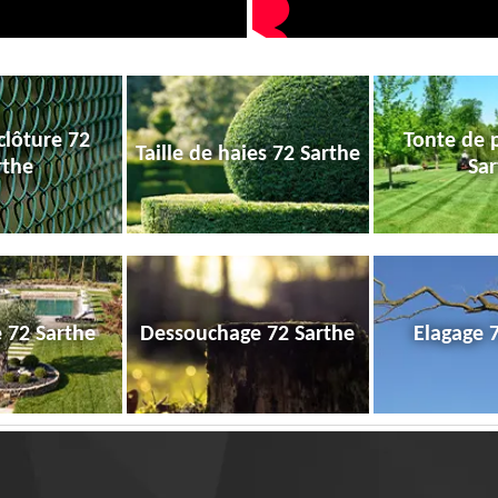
clôture 72
Tonte de 
Taille de haies 72 Sarthe
rthe
Sar
e 72 Sarthe
Dessouchage 72 Sarthe
Elagage 