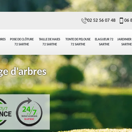
02 52 56 07 48
06 
BRES
POSE DE CLÔTURE
TAILLE DE HAIES
TONTE DE PELOUSE
ELAGUEUR 72
JARDINIER
72 SARTHE
72 SARTHE
72 SARTHE
SARTHE
SARTHE
ge d'arbres