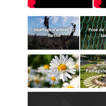
Abattage d'arbres 72
Pose de 
Sarthe
Sa
Jardinier 72 Sarthe
Paysagist