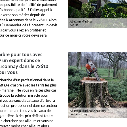
c possibilité de facilité de paiement
ès bonne qualité !! Faites appel à
i exerce son métier depuis de
es à Arconnay dans le 72610. Alors
s ? Demandez dès à présent un devis
s car vous allez en profiter et
ur ce mois-ci votre devis sera
arbre pour tous avec
y un expert dans ce
rconnay dans le 72610
our vous
echerche d’un professionnel dans le
tage d’arbre avec les tarifs les plus
e marché : Ne vous en faites plus car
trouvé la solution miracle pour
lui vos travaux d’abattage d’arbre à
 est un professionnel dans ce secteur
endre en main tous vos travaux de
uttière à des prix défiant toute
e cherchez pas ailleurs et vous ne
rouver moins cher ailleurs alors