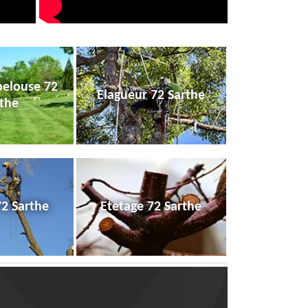
pelouse 72
Elagueur 72 Sarthe
the
72 Sarthe
Etetage 72 Sarthe