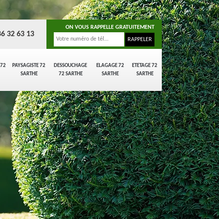
ON VOUS RAPPELLE GRATUITEMENT
86 32 63 13
 72
PAYSAGISTE 72
DESSOUCHAGE
ELAGAGE 72
ETETAGE 72
SARTHE
72 SARTHE
SARTHE
SARTHE