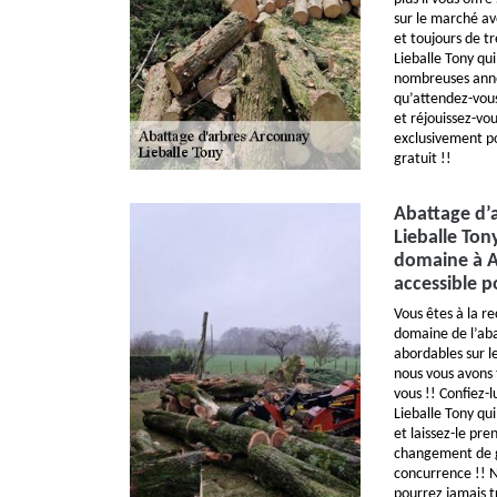
sur le marché ave
et toujours de tr
Lieballe Tony qu
nombreuses anné
qu’attendez-vou
et réjouissez-vou
exclusivement po
gratuit !!
Abattage d’
Lieballe Ton
domaine à A
accessible p
Vous êtes à la r
domaine de l’abat
abordables sur l
nous vous avons 
vous !! Confiez-
Lieballe Tony qui
et laissez-le pr
changement de go
concurrence !! N
pourrez jamais t