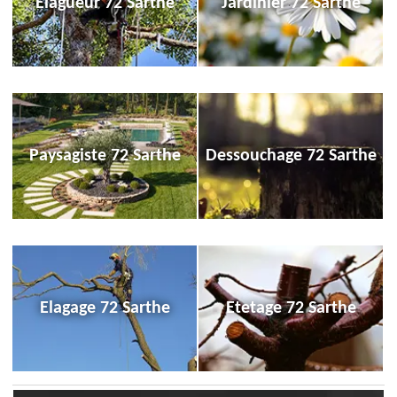
Elagueur 72 Sarthe
Jardinier 72 Sarthe
Paysagiste 72 Sarthe
Dessouchage 72 Sarthe
Elagage 72 Sarthe
Etetage 72 Sarthe