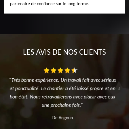
partenaire de confiance sur le long terme.
LES AVIS DE NOS CLIENTS
ieux
Intervention rapide et efficace sur un arbre
t en
dangereux. Monsieur Lieballe et son équipe sont très
exé
 eux
professionnels, sérieux et sympathiques. Je
recommande
De .