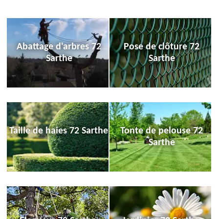
Abattage d'arbres 72
Pose de clôture 72
Sarthe
Sarthe
Taille de haies 72 Sarthe
Tonte de pelouse 72
Sarthe