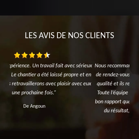
LES AVIS DE NOS CLIENTS
ieux
Nous recommandons vivement cette société. La prise
t en
de rendez-vous est rapide, le travail est soigné et de
dan
 eux
qualité et ils repartent en laissant le terrain propre.
Toute l’équipe est agréable et professionnelle. Très
bon rapport qualité-prix. Nous sommes très contents
du résultat, nous ferons appel à eux pour nos
prochains travaux.
De Emmanuel