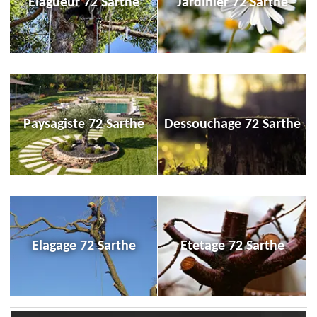
Elagueur 72 Sarthe
Jardinier 72 Sarthe
Paysagiste 72 Sarthe
Dessouchage 72 Sarthe
Elagage 72 Sarthe
Etetage 72 Sarthe