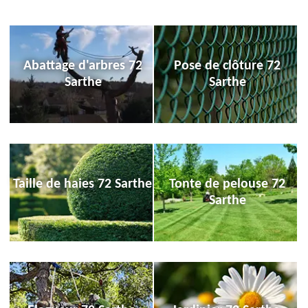
Abattage d'arbres 72
Pose de clôture 72
Sarthe
Sarthe
Taille de haies 72 Sarthe
Tonte de pelouse 72
Sarthe