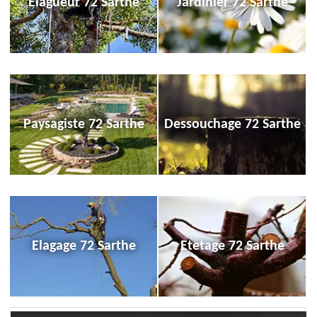
Elagueur 72 Sarthe
Jardinier 72 Sarthe
Paysagiste 72 Sarthe
Dessouchage 72 Sarthe
Elagage 72 Sarthe
Etetage 72 Sarthe