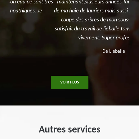
très
maintenant plusieurs années Taille pour l'entretien
de 
de ma haie de lauriers mais aussi pour l'élagage ou la
qua
coupe des arbres de mon sous-bois. Je suis très
To
satisfait du travail de lieballe tony et le recommande
bon
vivement. Super professionnel !
De Lieballe
VOIR PLUS
Autres services