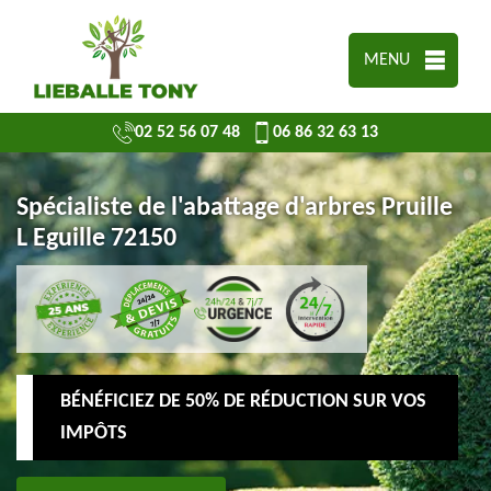
MENU
02 52 56 07 48
06 86 32 63 13
Spécialiste de l'abattage d'arbres Pruille
L Eguille 72150
BÉNÉFICIEZ DE 50% DE RÉDUCTION SUR VOS
IMPÔTS