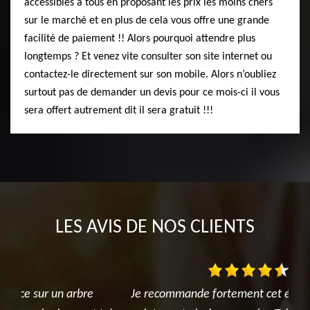
accessibles à tous en proposant les prix les moins chers
sur le marché et en plus de cela vous offre une grande
facilité de paiement !! Alors pourquoi attendre plus
longtemps ? Et venez vite consulter son site internet ou
contactez-le directement sur son mobile. Alors n’oubliez
surtout pas de demander un devis pour ce mois-ci il vous
sera offert autrement dit il sera gratuit !!!
LES AVIS DE NOS CLIENTS
Je recommande fortement cet élagueur. Cela fait
Nou