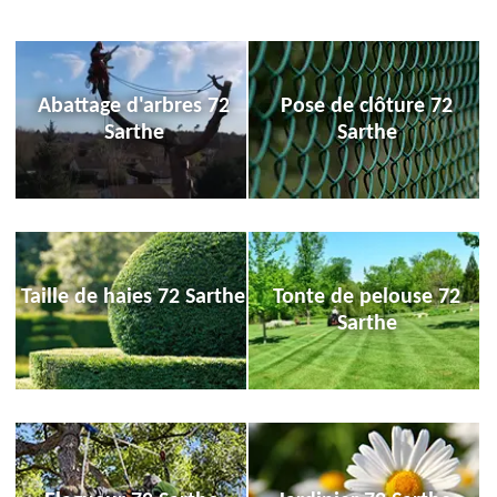
Abattage d'arbres 72
Pose de clôture 72
Sarthe
Sarthe
Taille de haies 72 Sarthe
Tonte de pelouse 72
Sarthe