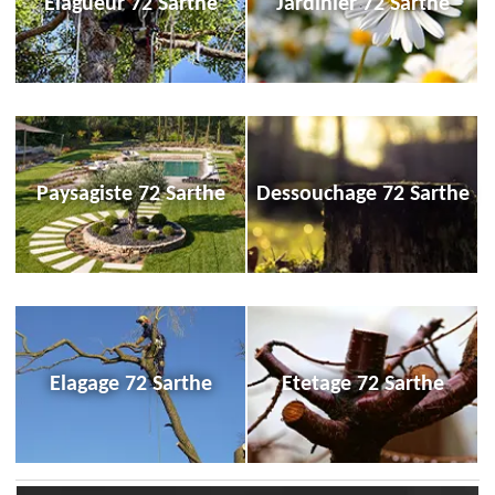
Elagueur 72 Sarthe
Jardinier 72 Sarthe
Paysagiste 72 Sarthe
Dessouchage 72 Sarthe
Elagage 72 Sarthe
Etetage 72 Sarthe