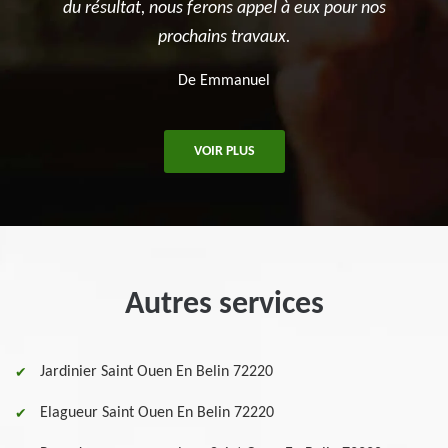
l à eux pour nos
ux.
VOIR PLUS
Autres services
Jardinier Saint Ouen En Belin 72220
Elagueur Saint Ouen En Belin 72220