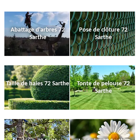
Abattage d'arbres 72
Pose de clôture 72
Sarthe
Sarthe
Taille de haies 72 Sarthe
Tonte de pelouse 72
Sarthe