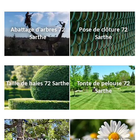
Abattage d'arbres 72
Pose de clôture 72
Sarthe
Sarthe
Taille de haies 72 Sarthe
Tonte de pelouse 72
Sarthe