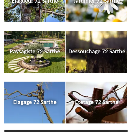
Elagueur 72 Sarthe
Jardinier 72 Sarthe
Paysagiste 72 Sarthe
Dessouchage 72 Sarthe
Elagage 72 Sarthe
Etetage 72 Sarthe