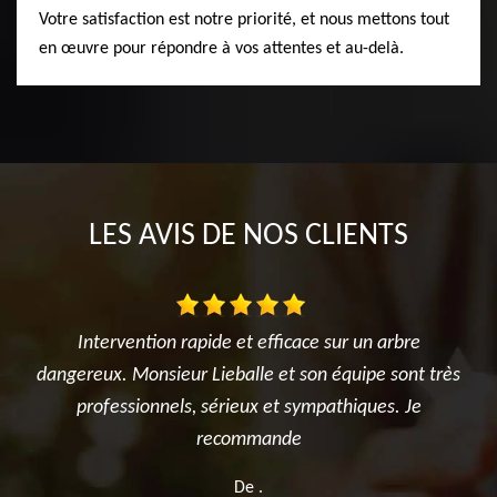
Votre satisfaction est notre priorité, et nous mettons tout
en œuvre pour répondre à vos attentes et au-delà.
LES AVIS DE NOS CLIENTS
“Très bonne expérience. Un travail fait avec sérieux
“Tr
très
et ponctualité. Le chantier a été laissé propre et en
et 
bon état. Nous retravaillerons avec plaisir avec eux
bon
une prochaine fois.”
De Angoun