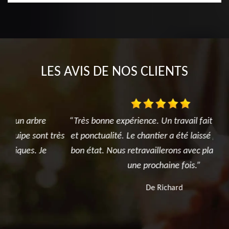
LES AVIS DE NOS CLIENTS
“Très bonne expérience. Un travail fait avec sérieux
très
et ponctualité. Le chantier a été laissé propre et en
exé
bon état. Nous retravaillerons avec plaisir avec eux
une prochaine fois.”
De Richard