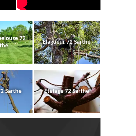
pelouse 72
Elagueur 72 Sarthe
the
72 Sarthe
Etetage 72 Sarthe