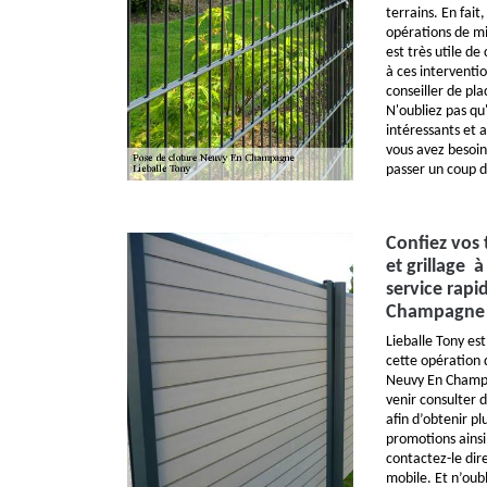
terrains. En fait,
opérations de mis
est très utile d
à ces interventi
conseiller de pla
N'oubliez pas qu'
intéressants et a
vous avez besoin 
passer un coup de
Confiez vos 
et grillage 
service rapi
Champagne d
Lieballe Tony est
cette opération 
Neuvy En Champa
venir consulter d
afin d’obtenir pl
promotions ainsi 
contactez-le dir
mobile. Et n’oub