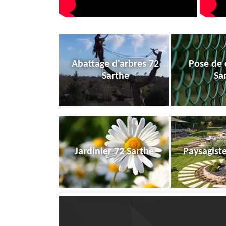
Abattage d'arbres 72
Pose de 
Sarthe
Sa
Jardinier 72 Sarthe
Paysagist