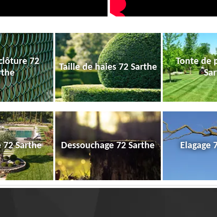
clôture 72
Tonte de 
Taille de haies 72 Sarthe
rthe
Sar
e 72 Sarthe
Dessouchage 72 Sarthe
Elagage 