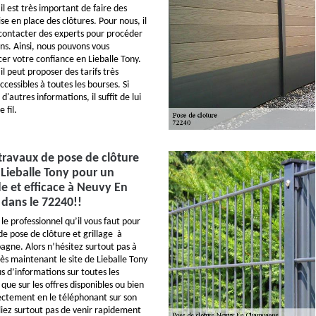
 il est très important de faire des
e en place des clôtures. Pour nous, il
e contacter des experts pour procéder
ons. Ainsi, nous pouvons vous
cer votre confiance en Lieballe Tony.
il peut proposer des tarifs très
ccessibles à toutes les bourses. Si
d'autres informations, il suffit de lui
 fil.
travaux de pose de clôture
à Lieballe Tony pour un
de et efficace à Neuvy En
ans le 72240!!
 le professionnel qu’il vous faut pour
de pose de clôture et grillage à
gne. Alors n’hésitez surtout pas à
ès maintenant le site de Lieballe Tony
us d’informations sur toutes les
que sur les offres disponibles ou bien
ectement en le téléphonant sur son
liez surtout pas de venir rapidement