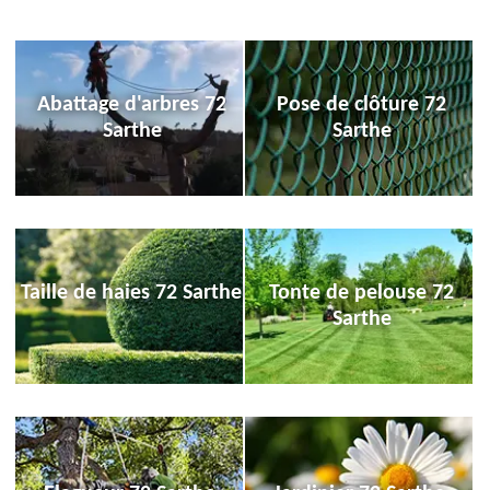
Abattage d'arbres 72
Pose de clôture 72
Sarthe
Sarthe
Taille de haies 72 Sarthe
Tonte de pelouse 72
Sarthe