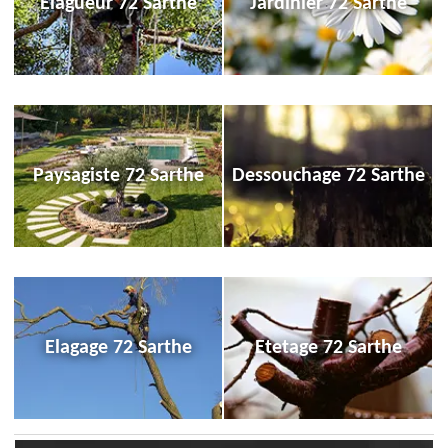
Elagueur 72 Sarthe
Jardinier 72 Sarthe
Paysagiste 72 Sarthe
Dessouchage 72 Sarthe
Elagage 72 Sarthe
Etetage 72 Sarthe