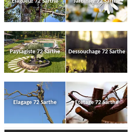
Elagueur 72 Sarthe
Jardinier 72 Sarthe
Paysagiste 72 Sarthe
Dessouchage 72 Sarthe
Elagage 72 Sarthe
Etetage 72 Sarthe