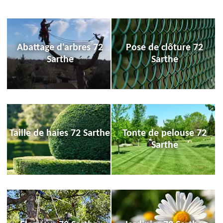
Abattage d'arbres 72
Pose de clôture 72
Sarthe
Sarthe
Taille de haies 72 Sarthe
Tonte de pelouse 72
Sarthe