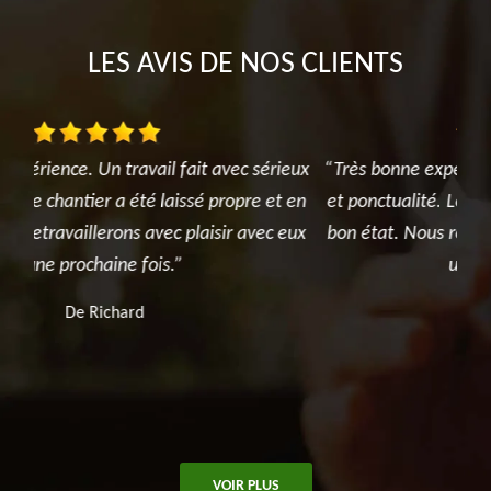
LES AVIS DE NOS CLIENTS
ieux
“Très bonne expérience. Un travail fait avec sérieux
Nou
t en
et ponctualité. Le chantier a été laissé propre et en
de 
 eux
bon état. Nous retravaillerons avec plaisir avec eux
qua
une prochaine fois.”
To
bon
De Angoun
VOIR PLUS