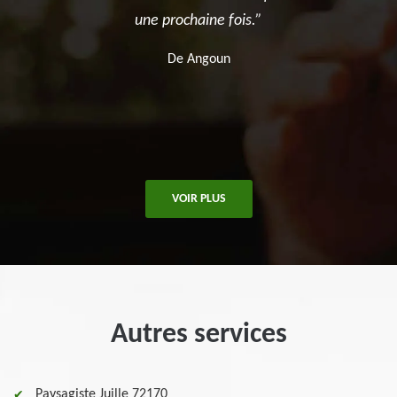
prochaine fois.”
recomma
De Angoun
De .
VOIR PLUS
Autres services
Paysagiste Juille 72170