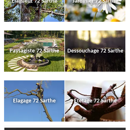
Elagueur 72 Sarthe
Jardinier 72 Sarthe
Paysagiste 72 Sarthe
Dessouchage 72 Sarthe
Elagage 72 Sarthe
Etetage 72 Sarthe