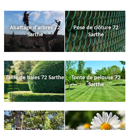
Abattage d'arbres 72
Pose de clôture 72
Sarthe
Sarthe
Taille de haies 72 Sarthe
Tonte de pelouse 72
Sarthe