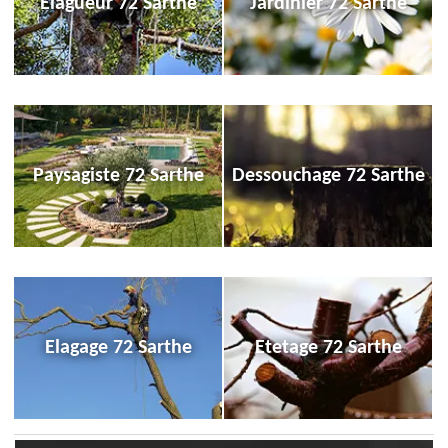
Elagueur 72 Sarthe
Jardinier 72 Sarthe
Paysagiste 72 Sarthe
Dessouchage 72 Sarthe
Elagage 72 Sarthe
Etetage 72 Sarthe