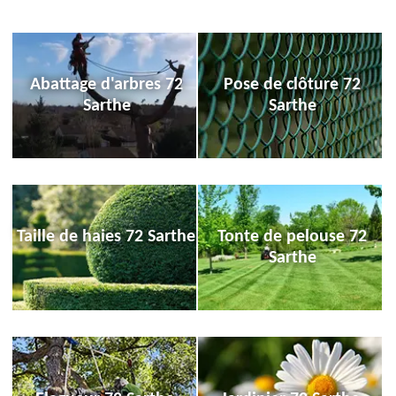
Abattage d'arbres 72
Pose de clôture 72
Sarthe
Sarthe
Taille de haies 72 Sarthe
Tonte de pelouse 72
Sarthe