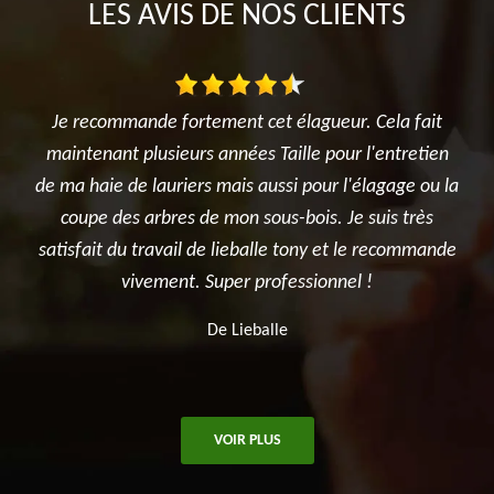
LES AVIS DE NOS CLIENTS
fortement cet élagueur. Cela fait
“Très bonne expérience. U
eurs années Taille pour l'entretien
et ponctualité. Le chanti
riers mais aussi pour l'élagage ou la
bon état. Nous retravaill
es de mon sous-bois. Je suis très
une proch
ail de lieballe tony et le recommande
De R
nt. Super professionnel !
De Lieballe
VOIR PLUS