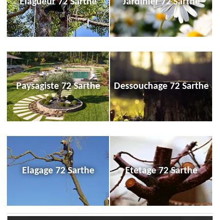
Elagueur 72 Sarthe
Jardinier 72 Sarthe
Paysagiste 72 Sarthe
Dessouchage 72 Sarthe
Elagage 72 Sarthe
Etetage 72 Sarthe