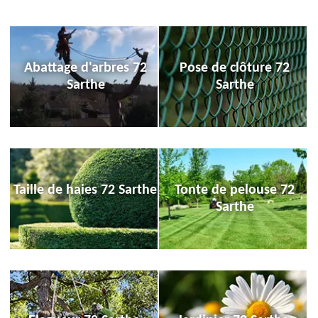
Abattage d'arbres 72
Pose de clôture 72
Sarthe
Sarthe
Taille de haies 72 Sarthe
Tonte de pelouse 72
Sarthe